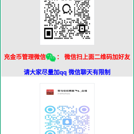
充金币管理
微信
： 微信扫上面二维码加好友
请大家尽量加qq 微信聊天有限制