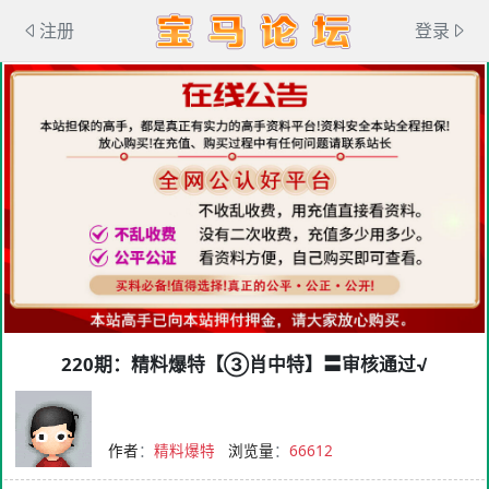
注册
登录
220期：精料爆特【③肖中特】〓审核通过√
作者
：
精料爆特
浏览量
：
66612