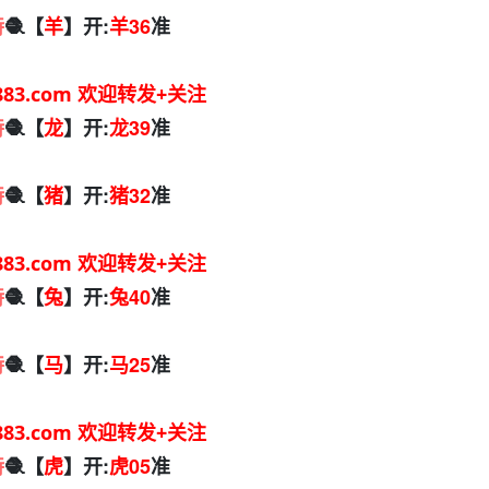
特
🧶【
羊
】开:
羊36
准
83.com 欢迎转发+关注
特
🧶【
龙
】开:
龙39
准
特
🧶【
猪
】开:
猪32
准
83.com 欢迎转发+关注
特
🧶【
兔
】开:
兔40
准
特
🧶【
马
】开:
马25
准
83.com 欢迎转发+关注
特
🧶【
虎
】开:
虎05
准