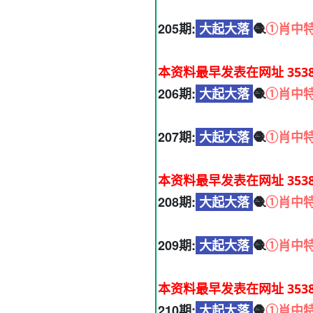
205期:
大起大落
🧶
①肖中
本资料最早发表在网址 3538
206期:
大起大落
🧶
①肖中
207期:
大起大落
🧶
①肖中
本资料最早发表在网址 3538
208期:
大起大落
🧶
①肖中
209期:
大起大落
🧶
①肖中
本资料最早发表在网址 3538
210期:
大起大落
🧶
①肖中