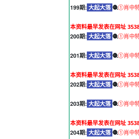
199期:
大起大落
🧶
①肖中
本资料最早发表在网址 3538
200期:
大起大落
🧶
①肖中
201期:
大起大落
🧶
①肖中
本资料最早发表在网址 3538
202期:
大起大落
🧶
①肖中
203期:
大起大落
🧶
①肖中
本资料最早发表在网址 3538
204期:
大起大落
🧶
①肖中