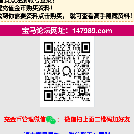
首页点注册帐号登录！
理充值金币购买资料！
找到你需要资料点击购买， 就可查看高手隐藏资料
宝马论坛网址：147989.com
充金币管理
微信
： 微信扫上面二维码加好友