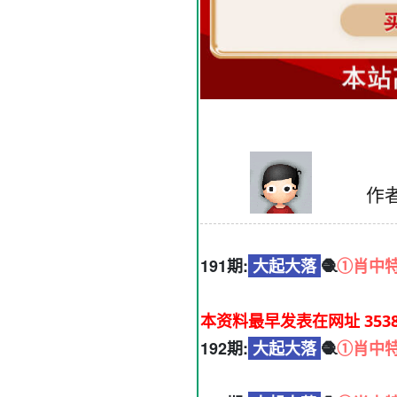
作
191期:
大起大落
🧶
①肖中
本资料最早发表在网址 3538
192期:
大起大落
🧶
①肖中