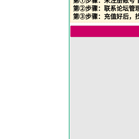
第①步骤：未注册账号 
第②步骤：联系论坛管
第③步骤：充值好后，