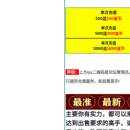
单次充值
500送
100金币
单次充值
5000送
2000
金币
单次充值
30000送
16000
金币
声明：
上方qq二维码是论坛管理
只提供充值服务，和监督高手!
主要你有实力，都可以
达到出售要求的高手，请