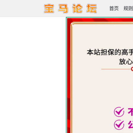
首页
宝马论坛35
规则