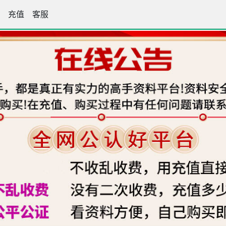
3883.COM绿色网站
充值
客服