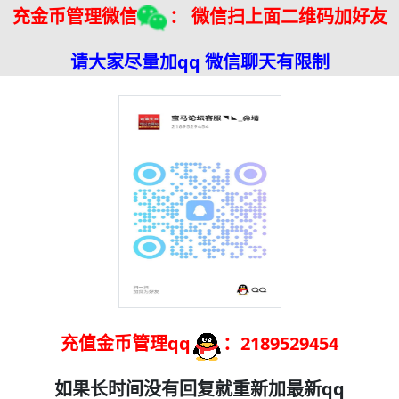
充金币管理
微信
： 微信扫上面二维码加好友
请大家尽量加qq 微信聊天有限制
充值金币管理qq
：2189529454
如果长时间没有回复就重新加最新qq