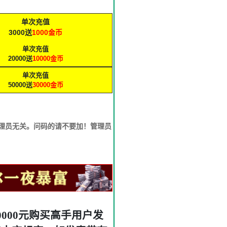
单次充值
3000送
1000
金币
单次充值
20000送
10000
金币
单次充值
50000送
30000
金币
理员无关。问码的请不要加！管理员
000元购买高手用户发