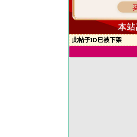
此帖子ID已被下架