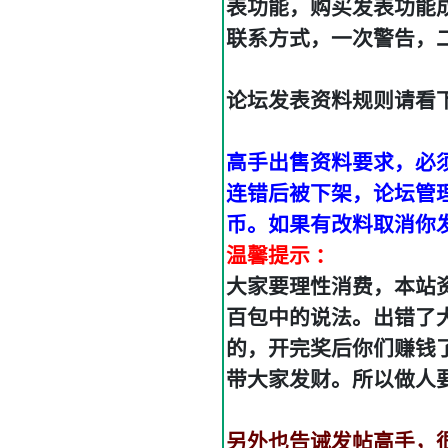
表功能，购买发表功能
联系方式，一次警告，
论坛发表资料规则请看
高手出售资料要求，必
连错后被下架，论坛管
币。如果有改料取消你
温馨提示 ：
大家要理性消费，本站
百包中的说法。出错了
的，开完奖后你们赚钱
带大家发财。所以做人
另外也告诫发帖高手，