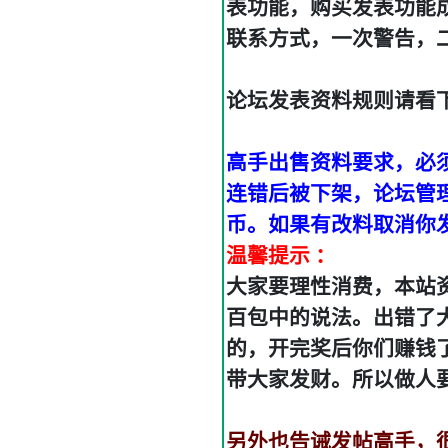
表功能，购买发表功能
联系方式，一次警告，
论坛发表资料规则请看
高手出售资料要求，必
连错后被下架，论坛管
币。如果有改料取消你
温馨提示 ：
大家要理性消费，本站
百包中的说法。出错了
的，开完奖后你们赚钱
带大家发财。所以做人
另外也告诫发帖高手，