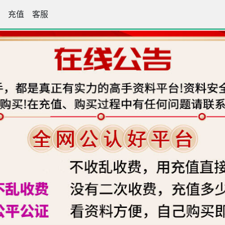
3883.COM绿色网站
充值
客服