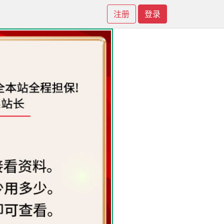
注册
登录