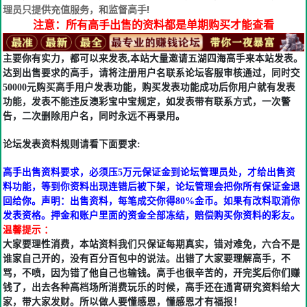
理员只提供充值服务，和监督高手!
注意：所有高手出售的资料都是单期购买才能查看
主要你有实力，都可以来发表,本站大量邀请五湖四海高手来本站发表。
达到出售要求的高手，请将注册用户名联系论坛客服审核通过，同时交
50000元购买高手用户发表功能，购买发表功能成功后你用户就有发表
功能，发表不能违反澳彩宝中宝规定，如发表带有联系方式，一次警
告，二次删除用户名，同时永远不再录用。
论坛发表资料规则请看下面要求:
高手出售资料要求，必须压5万元保证金到论坛管理员处，才给出售资
料功能，等到你资料出现连错后被下架，论坛管理会把你所有保证金退
回给你。声明：出售资料，每笔成交你得80%金币。如果有改料取消你
发表资格。押金和账户里面的资金全部冻结，赔偿购买你资料的彩友。
温馨提示 ：
大家要理性消费，本站资料我们只保证每期真实，错对难免，六合不是
谁家自己开的，没有百分百包中的说法。出错了大家要理解高手，不
骂，不喷，因为错了他自己也输钱。高手也很辛苦的，开完奖后你们赚
钱了，出去各种高档场所消费玩乐的时候，高手还在通宵研究资料给大
家，带大家发财。所以做人要懂感恩，懂感恩才有福报！