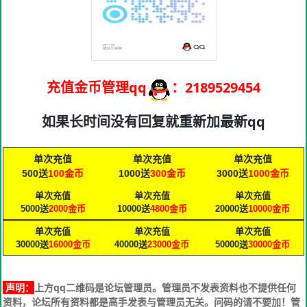
充值金币管理qq
：2189529454
如果长时间没有回复就重新加最新qq
单次充值
单次充值
单次充值
500送
100金币
1000送
300金币
3000送
1000
金币
单次充值
单次充值
单次充值
5000送
2000
金币
10000送
4800
金币
20000送
10000
金币
单次充值
单次充值
单次充值
30000送
16000
金币
40000送
23000
金币
50000送
30000
金币
声明：
上方qq二维码是论坛管理员。管理员不发表资料也不提供任何
资料，论坛所有资料都是高手发表与管理员无关。问码的请不要加！管