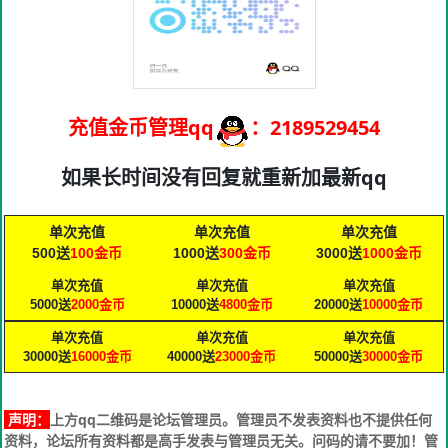
充值金币管理qq
：2189529454
如果长时间没有回复就重新加最新qq
单次充值
单次充值
单次充值
500送
100金币
1000送
300金币
3000送
1000
金币
单次充值
单次充值
单次充值
5000送
2000
金币
10000送
4800
金币
20000送
10000
金币
单次充值
单次充值
单次充值
30000送
16000
金币
40000送
23000
金币
50000送
30000
金币
声明：
上方qq二维码是论坛管理员。管理员不发表资料也不提供任何
资料，论坛所有资料都是高手发表与管理员无关。问码的请不要加！管